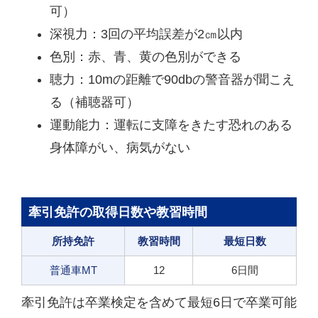
可）
深視力：3回の平均誤差が2㎝以内
色別：赤、青、黄の色別ができる
聴力：10mの距離で90dbの警音器が聞こえ
る（補聴器可）
運動能力：運転に支障をきたす恐れのある
身体障がい、病気がない
牽引免許の取得日数や教習時間
所持免許
教習時間
最短日数
普通車MT
12
6日間
牽引免許は卒業検定を含めて最短6日で卒業可能