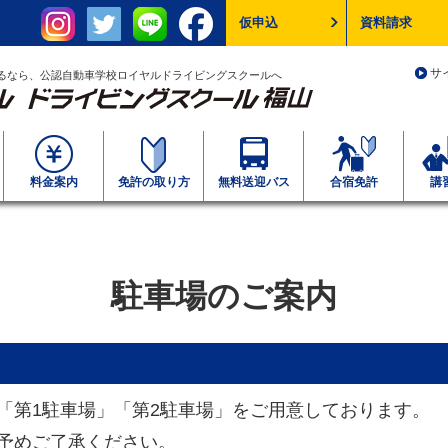
仮申込
資料請求
サ
るなら、公認自動車学校ロイヤルドライビングスクールへ
料金案内
免許の取り方
無料送迎バス
合宿免許
講
駐車場のご案内
「第1駐車場」「第2駐車場」をご用意しております。
予めご了承ください。