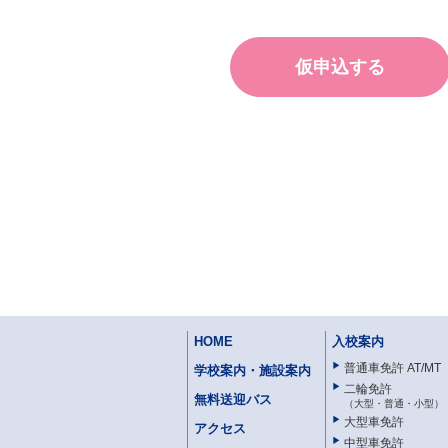
仮申込する
HOME
入校案内
普通車免許 AT/MT
学校案内・施設案内
二輪免許
無料送迎バス
大型・普通・小型
大型車免許
アクセス
中型車免許