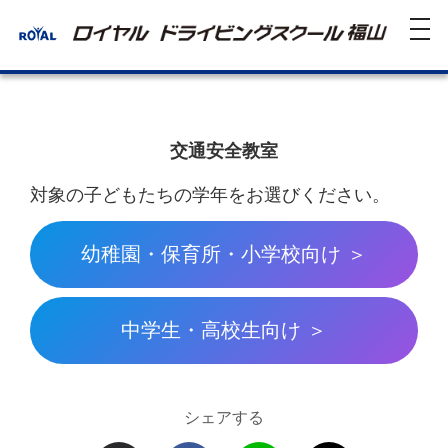
tog
nav
交通安全教室
対象の子どもたちの学年をお選びください。
幼稚園・保育所・小学校向け ＞
中学生・高校生向け ＞
シェアする