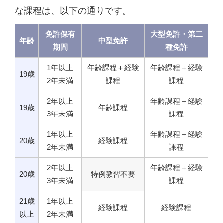
な課程は、以下の通りです。
免許保有
大型免許・第二
年齢
中型免許
期間
種免許
1年以上
年齢課程＋経験
年齢課程＋経験
19歳
2年未満
課程
課程
2年以上
年齢課程＋経験
19歳
年齢課程
3年未満
課程
1年以上
年齢課程＋経験
20歳
経験課程
2年未満
課程
2年以上
年齢課程＋経験
20歳
特例教習不要
3年未満
課程
21歳
1年以上
経験課程
経験課程
以上
2年未満