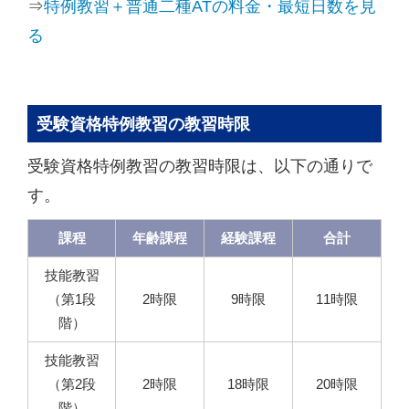
⇒
特例教習＋普通二種ATの料金・最短日数を見
る
受験資格特例教習の教習時限
受験資格特例教習の教習時限は、以下の通りで
す。
課程
年齢課程
経験課程
合計
技能教習
（第1段
2時限
9時限
11時限
階）
技能教習
（第2段
2時限
18時限
20時限
階）