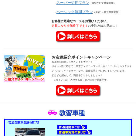
スーパー短期プラン
・
（最短20日で卒業可能）
ベーシック短期プラン
・
（最短1ヶ月で卒業可能）
お客様に最適なコースをお選びください。
定員になり次第終了です！
お申込みはお早めに！
お友達紹介ポイントキャンペーン
お友達を紹介してポイントをゲット！
ポイント数に応じて「東京ディズニーランド」や「ユニバーサルスタジオ
ジャパン」ペアチケットなど、豪華賞品をプレゼントしちゃいます。
どんどん紹介して、商品をゲットしましょう！
※ポイントは「入校する方」のご紹介が対象です。
普通自動車免許 MT/AT