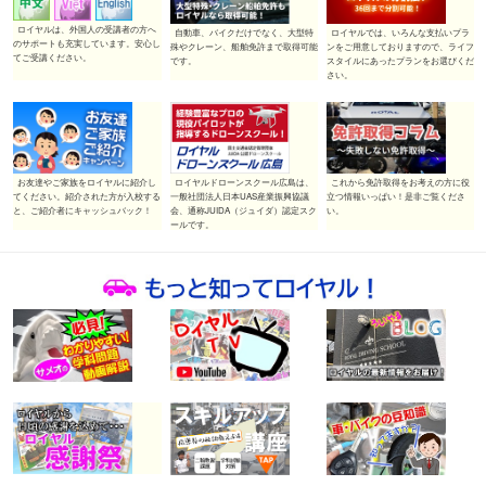
ロイヤルは、外国人の受講者の方へ
自動車、バイクだけでなく、大型特
ロイヤルでは、いろんな支払いプラ
のサポートも充実しています。安心し
殊やクレーン、船舶免許まで取得可能
ンをご用意しておりますので、ライフ
てご受講ください。
です。
スタイルにあったプランをお選びくだ
さい。
ロイヤルドローンスクール広島は、
お友達やご家族をロイヤルに紹介し
これから免許取得をお考えの方に役
一般社団法人日本UAS産業振興協議
てください。紹介された方が入校する
立つ情報いっぱい！是非ご覧くださ
会、通称JUIDA（ジュイダ）認定スク
と、ご紹介者にキャッシュバック！
い。
ールです。