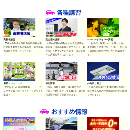
高齢者講習
安全運転講習
ペーパードライバー講習
70歳から74歳の運転免許取得者が免
企業の皆様の不利益となる交通事故
「お子様の送迎」や「介護」の為に
許更新を希望される場合は、必ず高齢
の回避・低減のお役に立てるよう、お
車の運転が必要になったけど、久しぶ
者講習を受講してください。
手伝いさせていただきます。個人様向
りの運転に自信が無い方への講習で
けの講習も承っております。
す。
外免切り替え
脳若トレーニング
原付講習
外国の運転免許を日本の運転免許に
iPadを使った認知機能向上トレーニ
原付は通勤や通学、買い物などに、
切り替える際の技能確認に対する練習
ングでシニアのイキイキ・ワクワクを
小回りが効いてとっても便利。３時間
を行います。
応援！
の講習で免許を取得できます。