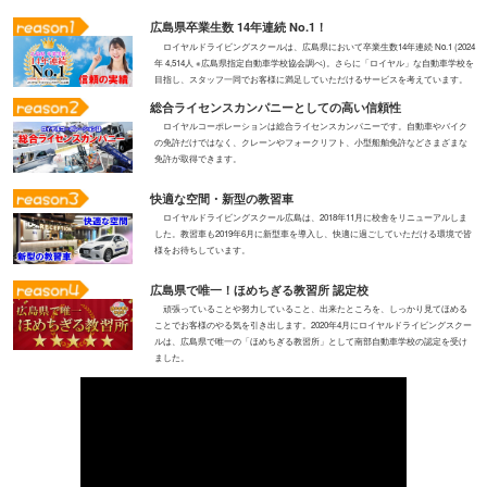
広島県卒業生数 14年連続 No.1！
ロイヤルドライビングスクールは、広島県において卒業生数14年連続 No.1 (2024
年 4,514人 ※広島県指定自動車学校協会調べ)。さらに「ロイヤル」な自動車学校を
目指し、スタッフ一同でお客様に満足していただけるサービスを考えています。
総合ライセンスカンパニーとしての高い信頼性
ロイヤルコーポレーションは総合ライセンスカンパニーです。自動車やバイク
の免許だけではなく、クレーンやフォークリフト、小型船舶免許などさまざまな
免許が取得できます。
快適な空間・新型の教習車
ロイヤルドライビングスクール広島は、2018年11月に校舎をリニューアルしま
した。教習車も2019年6月に新型車を導入し、快適に過ごしていただける環境で皆
様をお待ちしています。
広島県で唯一！ほめちぎる教習所 認定校
頑張っていることや努力していること、出来たところを、しっかり見てほめる
ことでお客様のやる気を引き出します。2020年4月にロイヤルドライビングスクー
ルは、広島県で唯一の「ほめちぎる教習所」として南部自動車学校の認定を受け
ました。