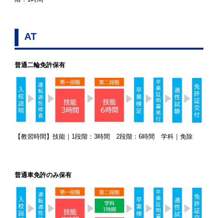
AT
普通二輪免許保有
【教習時間】技能｜1段階：3時間 2段階：6時間 学科｜免除
普通車免許のみ保有