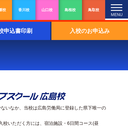
媛校
香川校
山口校
島根校
鳥取校
MENU
校申込書印刷
入校のお申込み
少ないなか、当校は広島労働局に登録した県下唯一の
入校いただく方には、宿泊施設・6日間コース(昼