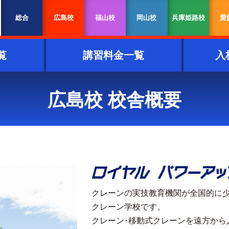
総合
広島校
福山校
岡山校
兵庫姫路校
愛
覧
講習料金一覧
入
広島校 校舎概要
クレーンの実技教育機関が全国的に
クレーン学校です。
クレーン･移動式クレーンを遠方から