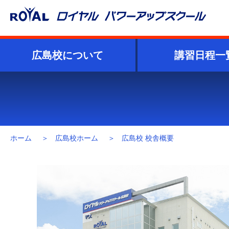
Skip
to
the
content
広島校について
講習日程一
ホーム
広島校ホーム
広島校 校舎概要