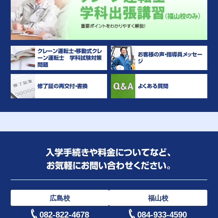
クレーン運転士・移動式クレ
お客様の声・指導員メッセー
ーン運転士 学科試験対策
ジ
問題
修了証の再交付・書換
よくある質問
入学手続きや料金についてなど、
お気軽にお問い合わせください。
広島校
福山校
082-822-4678
084-933-4590