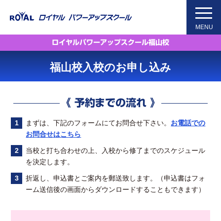
Skip
to
MENU
the
content
ロイヤルパワーアップスクール福山校
福山校入校のお申し込み
《 予約までの流れ 》
まずは、下記のフォームにてお問合せ下さい。
お電話での
お問合せはこちら
当校と打ち合わせの上、入校から修了までのスケジュール
を決定します。
折返し、申込書とご案内を郵送致します。（申込書はフォ
ーム送信後の画面からダウンロードすることもできます）