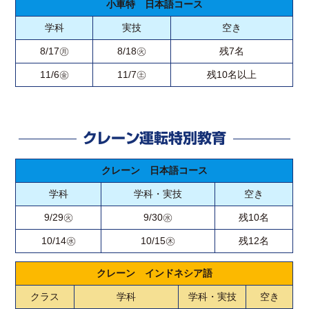
小車特 日本語コース
学科
実技
空き
8/17㊊
8/18㊋
残7名
11/6㊎
11/7㊏
残10名以上
クレーン運転特別教育
クレーン 日本語コース
学科
学科・実技
空き
9/29㊋
9/30㊌
残10名
10/14㊌
10/15㊍
残12名
クレーン インドネシア語
クラス
学科
学科・実技
空き