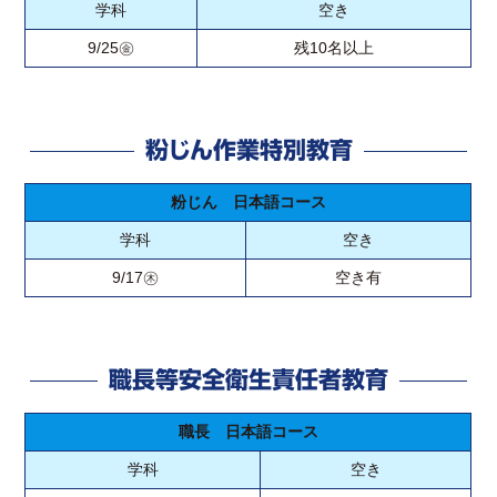
学科
空き
9/25㊎
残10名以上
粉じん作業特別教育
粉じん 日本語コース
学科
空き
9/17㊍
空き有
職長等安全衛生責任者教育
職長 日本語コース
学科
空き