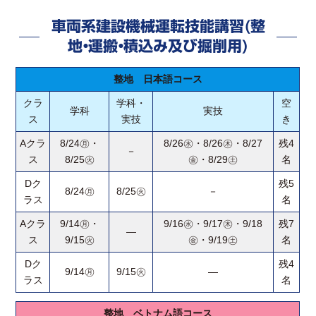
車両系建設機械運転技能講習(整
地・運搬・積込み及び掘削用)
整地 日本語コース
クラ
学科・
空
学科
実技
ス
実技
き
Aクラ
8/24㊊・
8/26㊌・8/26㊍・8/27
残4
－
ス
8/25㊋
㊎・8/29㊏
名
Dク
残5
8/24㊊
8/25㊋
－
ラス
名
Aクラ
9/14㊊・
9/16㊌・9/17㊍・9/18
残7
―
ス
9/15㊋
㊎・9/19㊏
名
Dク
残4
9/14㊊
9/15㊋
―
ラス
名
整地 ベトナム語コース