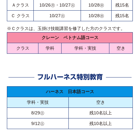
Ａクラス
10/26㊊・10/27㊋
10/28㊌
残15名
Ｃ クラス
10/27㊋
10/28㊌
残15名
※Ｃクラスは、玉掛け技能講習を修了した方のクラスです。
クレーン ベトナム語コース
クラス
学科
学科・実技
空き
フルハーネス特別教育
ハーネス 日本語コース
学科・実技
空き
8/29㊏
残10名以上
9/12㊏
残10名以上