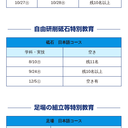
10/27㊋
10/28㊌
残10名以上
自由研削砥石特別教育
砥石 日本語コース
学科・実技
空き
8/10㊊
残11名
9/24㊍
残10名以上
12/5㊏
空き有
足場の組立等特別教育
足場 日本語コース