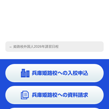
投
稿
←
姫路校外国人2026年講習日程
ナ
ビ
ゲ
兵庫姫路校への入校申込
ー
シ
ョ
兵庫姫路校への資料請求
ン