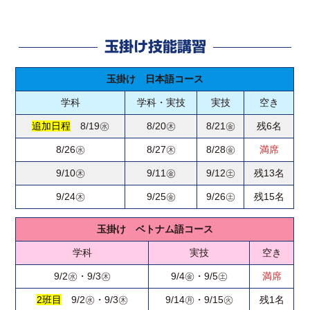
玉掛け技能講習
玉掛け 日本語コース
学科
学科・実技
実技
空き
追加日程
8/19㊌
8/20㊍
8/21㊎
残6名
8/26㊌
8/27㊍
8/28㊎
満席
9/10㊍
9/11㊎
9/12㊏
残13名
9/24㊍
9/25㊎
9/26㊏
残15名
玉掛け ベトナム語コース
学科
実技
空き
9/2㊌・9/3㊍
9/4㊎・9/5㊏
満席
2班目
9/2㊌・9/3㊍
9/14㊊・9/15㊋
残1名