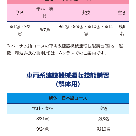
学科・実
学科
実技
空き
技
9/1㊋・9/2
9/8㊋・9/9㊌・9/10㊍・9/11
残8
9/7㊊
㊌
㊎
名
※ベトナム語コースの車両系建設機械運転技能講習(整地・運
搬・積込み及び掘削用)は、Aクラスでのご案内です。
車両系建設機械運転技能講習
(解体用)
解体 日本語コース
学科・実技
空き
8/31㊊
残8名
9/24㊍
残10名