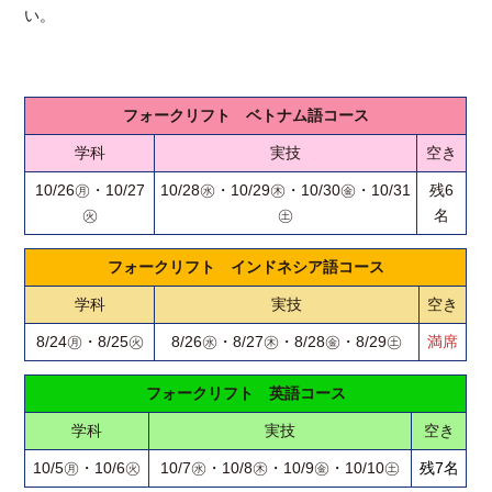
㊋
名
い。
フォークリフト ベトナム語コース
学科
実技
空き
10/26㊊・10/27
10/28㊌・10/29㊍・10/30㊎・10/31
残6
㊋
㊏
名
フォークリフト インドネシア語コース
学科
実技
空き
8/24㊊・8/25㊋
8/26㊌・8/27㊍・8/28㊎・8/29㊏
満席
フォークリフト 英語コース
学科
実技
空き
10/5㊊・10/6㊋
10/7㊌・10/8㊍・10/9㊎・10/10㊏
残7名