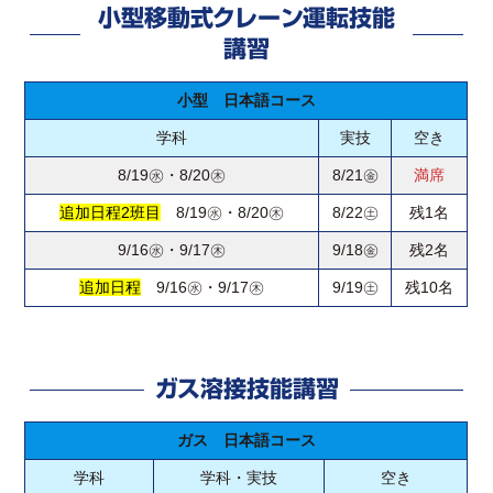
小型移動式クレーン運転技能
講習
小型 日本語コース
学科
実技
空き
8/19㊌・8/20㊍
8/21㊎
満席
追加日程2班目
8/19㊌・8/20㊍
8/22㊏
残1名
9/16㊌・9/17㊍
9/18㊎
残2名
追加日程
9/16㊌・9/17㊍
9/19㊏
残10名
ガス溶接技能講習
ガス 日本語コース
学科
学科・実技
空き