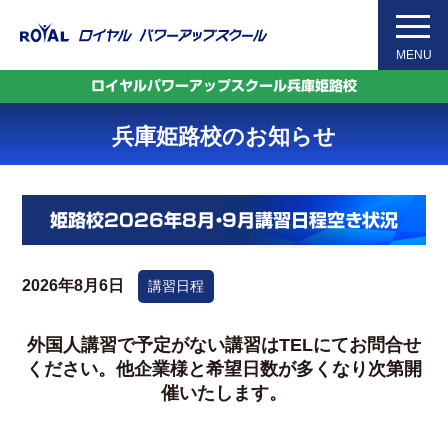
Skip
to
MENU
the
content
ロイヤルパワーアップスクール兵庫姫路校
兵庫姫路校のお知らせ
姫路校2026年8月・9月講習日程空き状況
2026年8月6日
講習日程
外国人講習で予定がない講習はTELにてお問合せ
ください。他企業様と希望日数が多くなり次第開
催いたします。