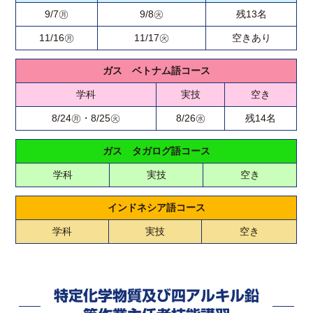
9/7㊊
9/8㊋
残13名
11/16㊊
11/17㊋
空きあり
ガス ベトナム語コース
学科
実技
空き
8/24㊊・8/25㊋
8/26㊌
残14名
ガス タガログ語コース
学科
実技
空き
インドネシア語コース
学科
実技
空き
特定化学物質及び四アルキル鉛