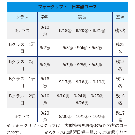
フォークリフト 日本語コース
クラス
学科
実技
空き
8/18
Bクラス
8/19㊌・8/20㊍・8/21㊎
残7名
㊋
Bクラス 1班
残23
9/2㊌
9/3㊍・9/4㊎・9/5㊏
目
名
Bクラス 2班
残12
9/2㊌
9/7㊊・9/8㊋・9/8㊌
目
名
Bクラス 1班
9/16
残17
9/17㊍・9/18㊎・9/19㊏
目
㊌
名
Bクラス 2班
9/16
9/16㊌・9/24㊍・9/25㊎・
残16
目
㊌
9/26㊏
名
9/29
残17
Bクラス
9/30㊌・10/1㊍・10/2㊎
㊋
名
※フォークリフトCクラスは、大型特殊免許をお持ちの方のコー
9/29
残10
スです。 ※Aクラスは講習日程一覧よりご確認くださ
Cクラス
10/3㊏