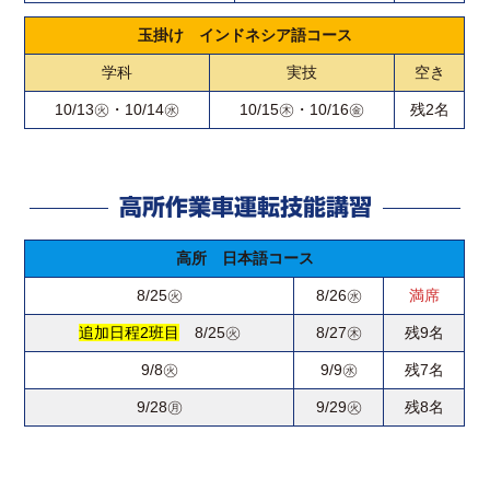
玉掛け インドネシア語コース
学科
実技
空き
10/13㊋・10/14㊌
10/15㊍・10/16㊎
残2名
高所作業車運転技能講習
高所 日本語コース
8/25㊋
8/26㊌
満席
追加日程2班目
8/25㊋
8/27㊍
残9名
9/8㊋
9/9㊌
残7名
9/28㊊
9/29㊋
残8名