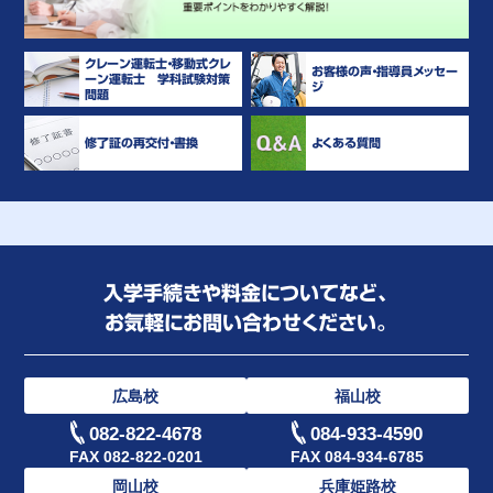
クレーン運転士・移動式クレ
お客様の声・指導員メッセー
ーン運転士 学科試験対策
ジ
問題
修了証の再交付・書換
よくある質問
入学手続きや料金についてなど、
お気軽にお問い合わせください。
広島校
福山校
082-822-4678
084-933-4590
FAX 082-822-0201
FAX 084-934-6785
岡山校
兵庫姫路校