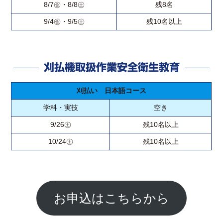
8/7㊎・8/8㊏
残8名
9/4㊎・9/5㊏
残10名以上
刈払機取扱作業安全衛生教育
刈払い 日本語コース
学科・実技
空き
9/26㊏
残10名以上
10/24㊏
残10名以上
お申込はこちらから